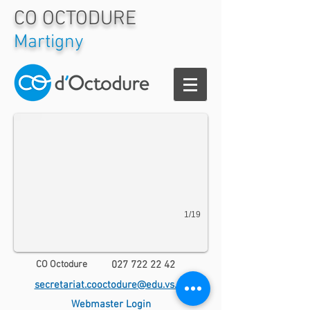
CO OCTODURE
Martigny
20180209_114611
1/19
CO Octodure
027 722 22 42
secretariat.cooctodure@edu.vs.ch
Webmaster Login