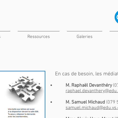
s
Ressources
Galeries
En cas de besoin, les médiat
M. Raphaël Devanthéry
(0
raphael.devanthery@edu.
M. Samuel Michaud
(079 
samuel.michaud@edu.vs.