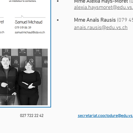
Mme Alexia Hays-Moret
(
alexia.haysmoret@edu.vs
Mme Anaïs Rausis
(079 4
anais.rausis@edu.vs.ch
027 722 22 42
secretariat.cooctodure@edu.vs