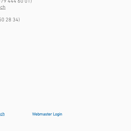
079 444 60 01)
.ch
50 28 34)
.ch
Webmaster Login